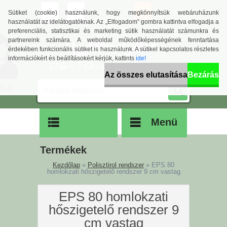
0 db / 0 Ft
Sütiket (cookie) használunk, hogy megkönnyítsük webáruházunk
használatát az idelátogatóknak. Az „Elfogadom” gombra kattintva elfogadja a
preferenciális, statisztikai és marketing sütik használatát számunkra és
partnereink számára. A weboldal működőképességének fenntartása
érdekében funkcionális sütiket is használunk. A sütikel kapcsolatos részletes
információkért és beállításokért kérjük, kattints
ide!
Az összes elutasítása
Bezárás
Menü
Termékek
Kezdőlap
»
Polisztirol rendszer
»
EPS 80
homlokzati hőszigetelő rendszer 9 cm vastag
EPS 80 homlokzati
hőszigetelő rendszer 9
cm vastag