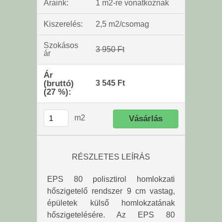
Áraink:
1 m2-re vonatkoznak
Kiszerelés:
2,5 m2/csomag
Szokásos
3 950 Ft
ár
Ár
(bruttó)
3 545 Ft
(27 %):
m2
RÉSZLETES LEÍRÁS
EPS 80 polisztirol homlokzati
hőszigetelő rendszer 9 cm vastag,
épületek külső homlokzatának
hőszigetelésére. Az EPS 80