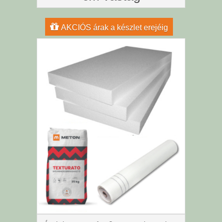
AKCIÓS árak a készlet erejéig